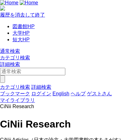
履歴を消去して終了
図書館HP
大学HP
短大HP
通常検索
カテゴリ検索
詳細検索
カテゴリ検索
詳細検索
ブックマーク
ログイン
English
ヘルプ
ゲストさん
マイライブラリ
CiNii Research
CiNii Research
CiNii Articles（日本の論文・大学図書館の本をさがす）