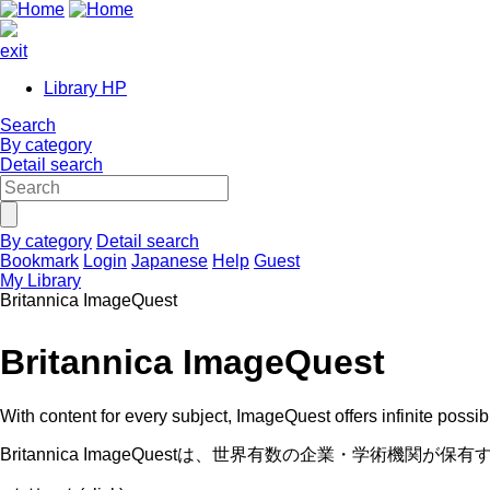
exit
Library HP
Search
By category
Detail search
By category
Detail search
Bookmark
Login
Japanese
Help
Guest
My Library
Britannica ImageQuest
Britannica ImageQuest
With content for every subject, ImageQuest offers infinite possi
Britannica ImageQuestは、世界有数の企業・学