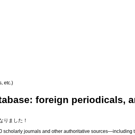
, etc.)
base: foreign periodicals, art
能になりました！
300 scholarly journals and other authoritative sources—includi