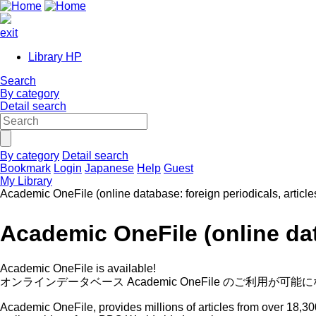
exit
Library HP
Search
By category
Detail search
By category
Detail search
Bookmark
Login
Japanese
Help
Guest
My Library
Academic OneFile (online database: foreign periodicals, articles
Academic OneFile (online data
Academic OneFile is available!
オンラインデータベース Academic OneFile のご利用が可
Academic OneFile, provides millions of articles from over 18,