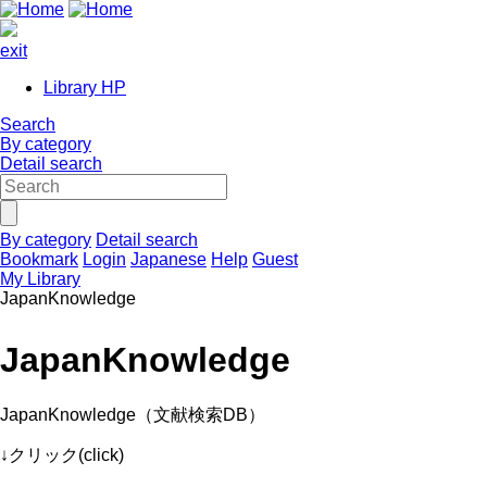
exit
Library HP
Search
By category
Detail search
By category
Detail search
Bookmark
Login
Japanese
Help
Guest
My Library
JapanKnowledge
JapanKnowledge
JapanKnowledge（文献検索DB）
↓クリック(click)